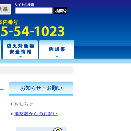
お知らせ・お願い
お知らせ
消防署からのお願い