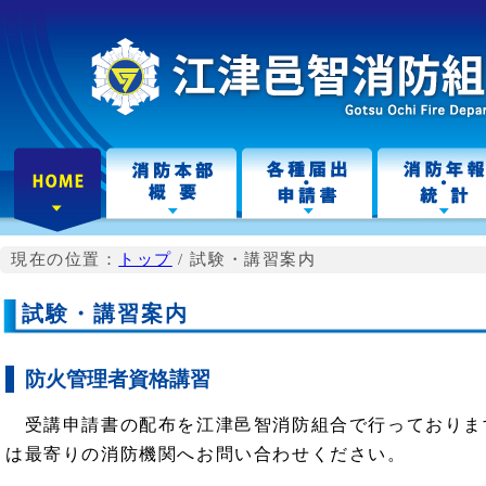
こ
の
ペ
ー
ジ
の
本
文
へ
現在の位置：
トップ
/
試験・講習案内
試験・講習案内
防火管理者資格講習
受講申請書の配布を江津邑智消防組合で行っておりま
は最寄りの消防機関へお問い合わせください。