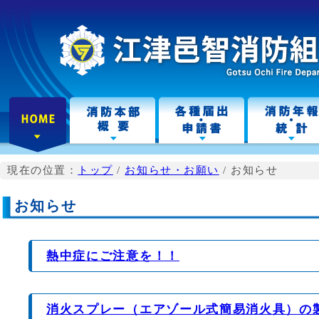
こ
の
ペ
ー
ジ
の
本
文
へ
現在の位置：
トップ
/
お知らせ・お願い
/
お知らせ
お知らせ
熱中症にご注意を！！
消火スプレー（エアゾール式簡易消火具）の