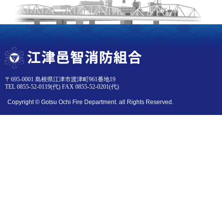
〒695-0001 島根県江津市渡津町961番地19
TEL 0855-52-0119(代) FAX 0855-52-0201(代)
Copyright © Gotsu Ochi Fire Department. all Rights Reserved.