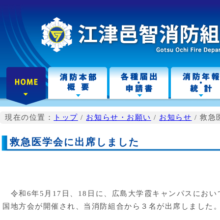
こ
の
ペ
ー
ジ
の
本
文
へ
現在の位置：
トップ
/
お知らせ・お願い
/
お知らせ
/
救急
救急医学会に出席しました
令和6年5月17日、18日に、広島大学霞キャンパスにおい
国地方会が開催され、当消防組合から３名が出席しました