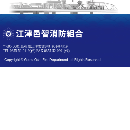
〒695-0001 島根県江津市渡津町961番地19
TEL 0855-52-0119(代) FAX 0855-52-0201(代)
Copyright © Gotsu Ochi Fire Department. all Rights Reserved.