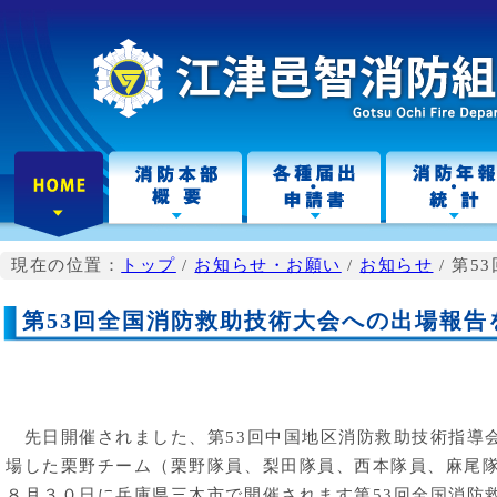
こ
の
ペ
ー
ジ
の
本
文
へ
現在の位置：
トップ
/
お知らせ・お願い
/
お知らせ
/
第5
第53回全国消防救助技術大会への出場報告
先日開催されました、第53回中国地区消防救助技術指導
場した栗野チーム（栗野隊員、梨田隊員、西本隊員、麻尾
８月３０日に兵庫県三木市で開催されます第53回全国消防