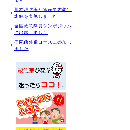
川本消防署が雪崩災害想定
訓練を実施しました。
全国救急隊員シンポジウム
に出席しました
病院前外傷コースに参加し
ました