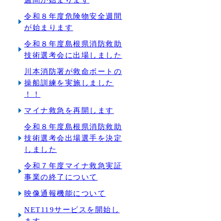
令和８年度危険物安全週間
が始まります
令和８年度島根県消防救助
技術選考会に出場しました
川本消防署が救命ボートの
操船訓練を実施しました
！！
マイナ救急を再開します
令和８年度島根県消防救助
技術選考会出場選手を決定
しました
令和７年度マイナ救急実証
事業の終了について
映像通報機能について
NET119サービスを開始し
ます