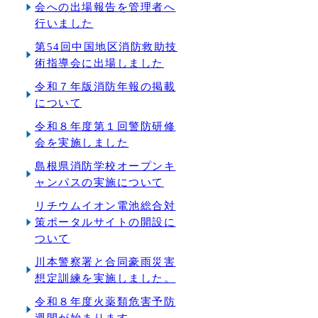
会への出場報告を管理者へ
行いました
第54回中国地区消防救助技
術指導会に出場しました
令和７年版消防年報の掲載
について
令和８年度第１回警防研修
会を実施しました
島根県消防学校オープンキ
ャンパスの実施について
リチウムイオン電池総合対
策ポータルサイトの開設に
ついて
川本警察署と合同豪雨災害
想定訓練を実施しました。
令和８年度火薬類危害予防
週間が始まります