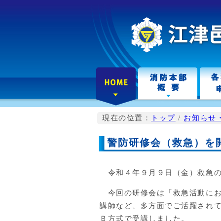
こ
の
ペ
ー
ジ
の
本
文
へ
現在の位置：
トップ
/
お知らせ
警防研修会（救急）を
令和４年９月９日（金）救急の
今回の研修会は「救急活動にお
講師など、多方面でご活躍され
Ｂ方式で受講しました。