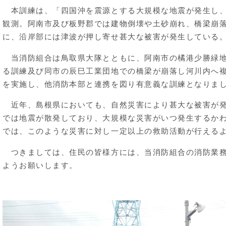
本訓練は、「四国沖を震源とする大規模な地震が発生し、
観測。阿南市及び板野郡では建物倒壊や土砂崩れ、橋梁崩
に、沿岸部には津波が押し寄せ甚大な被害が発生している
当消防組合は鳥取県大隊とともに、阿南市の橘港少勝緑地
る訓練及び同市の辰巳工業団地での橋梁が崩落し河川内へ
を実施し、他消防本部と連携を図り有意義な訓練となりま
近年、島根県においても、自然災害により甚大な被害が発
では地震が散発しており、大規模な災害がいつ発生するか
では、このような災害に対し一定以上の救助活動が行える
つきましては、住民の皆様方には、当消防組合の消防業務
ようお願いします。