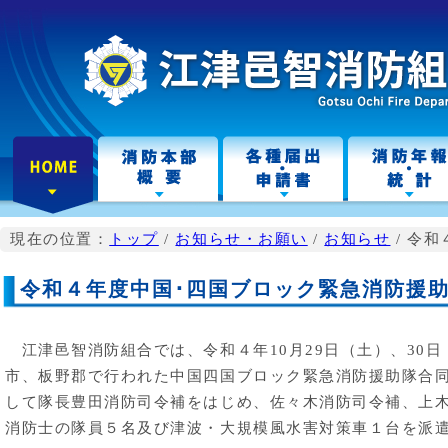
こ
の
ペ
ー
ジ
の
本
文
へ
現在の位置：
トップ
/
お知らせ・お願い
/
お知らせ
/
令和
令和４年度中国･四国ブロック緊急消防援
江津邑智消防組合では、令和４年10月29日（土）、30
市、板野郡で行われた中国四国ブロック緊急消防援助隊合
して隊長豊田消防司令補をはじめ、佐々木消防司令補、上
消防士の隊員５名及び津波・大規模風水害対策車１台を派