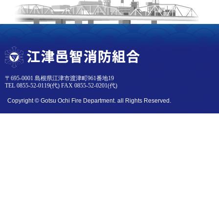
〒695-0001 島根県江津市渡津町961番地19
TEL 0855-52-0119(代) FAX 0855-52-0201(代)
Copyright © Gotsu Ochi Fire Department. all Rights Reserved.