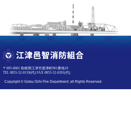
〒695-0001 島根県江津市渡津町961番地19
TEL 0855-52-0119(代) FAX 0855-52-0201(代)
Copyright © Gotsu Ochi Fire Department. all Rights Reserved.