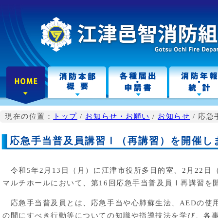
こ
の
ペ
ー
ジ
の
本
文
へ
現在の位置：
トップ
/
お知らせ・お願い
/
お知らせ
/
応急
応急手当普及員講習Ⅰ（再講習）を開催し
令和5年2月13日（月）に江津市役所多目的室、2月22日
マルチホールにおいて、第16回応急手当普及員Ⅰ再講習を
応急手当普及員とは、応急手当や心肺蘇生法、AEDの使
の間にすべき行動等についての知識や指導技法を学び、各